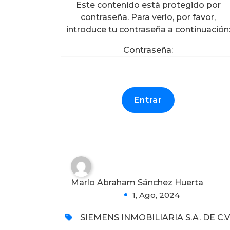
Este contenido está protegido por
contraseña. Para verlo, por favor,
introduce tu contraseña a continuación
Protegido:
Contraseña:
CONSTANCIAS DE
CAPACITACIÓN A
BRIGADAS DE
EMERGENCIAS; SIEMENS
INMOBILIARIA SA DE CV
0
Marlo Abraham Sánchez Huerta
1, Ago, 2024
SIEMENS INMOBILIARIA S.A. DE C.V