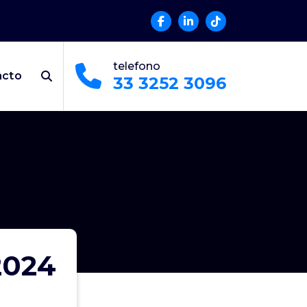
telefono
acto
33 3252 3096
2024