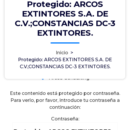
Protegido: ARCOS
Protegido: ARCOS EXTINTORES
EXTINTORES S.A. DE
S.A. DE C.V.;CONSTANCIAS DC-3
C.V.;CONSTANCIAS DC-3
EXTINTORES.
EXTINTORES.
Inicio
>
Marlo Abraham Sánchez Huerta
0
Protegido: ARCOS EXTINTORES S.A. DE
16, Ene, 2026
C.V.;CONSTANCIAS DC-3 EXTINTORES.
Arcos Consulting
Este contenido está protegido por contraseña.
Para verlo, por favor, introduce tu contraseña a
continuación:
Contraseña: