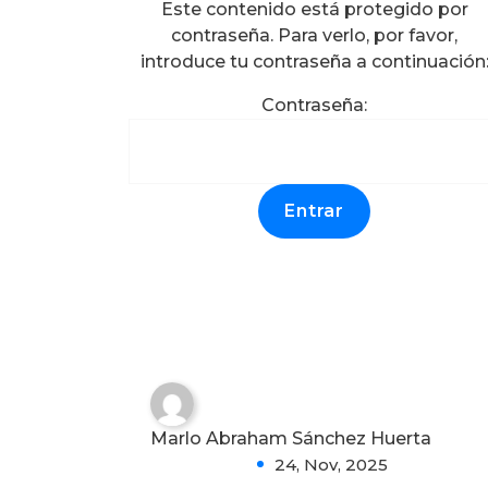
Este contenido está protegido por
contraseña. Para verlo, por favor,
introduce tu contraseña a continuación
Protegido: CULTIVO DE
Contraseña:
AGAVE Y JIMA S.A DE C.V
CONSTANCIAS DE
HABILIDADES
LABORALES (FORMATO
DC-3), BRIGADAS DE
EMERGENCIA.
0
Marlo Abraham Sánchez Huerta
24, Nov, 2025