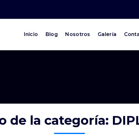
Inicio
Blog
Nosotros
Galería
Cont
Protegido: IKANO
o de la categoría: D
RETAIL MEXICO S.A. DE
C.V.; CONSTANCIAS DE