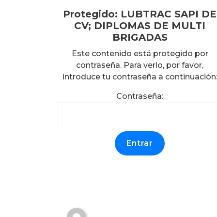
Protegido: LUBTRAC SAPI DE
CV; DIPLOMAS DE MULTI
BRIGADAS
Este contenido está protegido por
contraseña. Para verlo, por favor,
introduce tu contraseña a continuación
Protegido: PASEOS DE
LOS VIRREYES 65,
Contraseña:
TENANT, S. DE R.L. DE
C.V.; CONSTANCIAS DE
CAPACITACIÓN A
BRIGADAS DE
EMERGENCIAS.