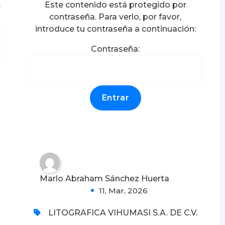
:
Este contenido está protegido por
contraseña. Para verlo, por favor,
introduce tu contraseña a continuación:
Contraseña:
Protegido: LITOGRÁFICA
VIHUMASI; CONSTANCIAS
DE CAPACITACIÓN
MULTIBRIGADA Y DC-3
2026
0
Marlo Abraham Sánchez Huerta
11, Mar, 2026
LITOGRAFICA VIHUMASI S.A. DE C.V.