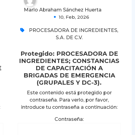
0
Marlo Abraham Sánchez Huerta
10, Feb, 2026
PROCESADORA DE INGREDIENTES,
S.A. DE C.V.
Protegido: PROCESADORA DE
INGREDIENTES; CONSTANCIAS
E
DE CAPACITACIÓN A
BRIGADAS DE EMERGENCIA
(GRUPALES Y DC-3).
Este contenido está protegido por
contraseña. Para verlo, por favor,
Protegido: DRÄGER
:
introduce tu contraseña a continuación:
MEDICAL MEXICO S.A DE
Contraseña:
C.V.;CONSTANCIAS DE
HABILIDADES