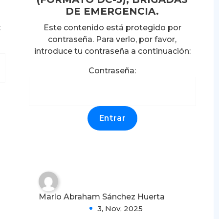
DE EMERGENCIA.
:
Este contenido está protegido por
contraseña. Para verlo, por favor,
Protegido: BIO PAPPEL
introduce tu contraseña a continuación:
S.A. DE C.V.;
Contraseña:
CONSTANCIAS DE
HABILIDADES
LABORALES (FORMATO
DC-3), BRIGADAS DE
EMERGENCIA.
0
Marlo Abraham Sánchez Huerta
3, Nov, 2025