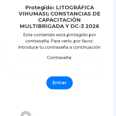
Protegido: LITOGRÁFICA
VIHUMASI; CONSTANCIAS DE
CAPACITACIÓN
MULTIBRIGADA Y DC-3 2026
Protegido:
Este contenido está protegido por
:
contraseña. Para verlo, por favor,
PROCESADORA DE
introduce tu contraseña a continuación:
INGREDIENTES;
Contraseña:
CONSTANCIAS DE
CAPACITACIÓN A
BRIGADAS DE
EMERGENCIA (GRUPALES
Y DC-3).