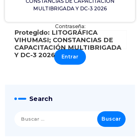
CONSTANCIAS DE CAPACITACIÓN
Para verlo, por favor, introduce tu contraseña a
MULTIBRIGADA Y DC-3 2026
continuación:
Contraseña:
Protegido: LITOGRÁFICA
VIHUMASI; CONSTANCIAS DE
CAPACITACIÓN MULTIBRIGADA
Y DC-3 2026
Search