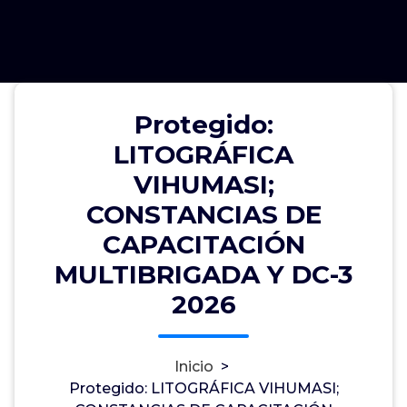
Protegido: LITOGRÁFICA
Protegido:
VIHUMASI; CONSTANCIAS DE
LITOGRÁFICA
CAPACITACIÓN MULTIBRIGADA Y
VIHUMASI;
DC-3 2026
CONSTANCIAS DE
CAPACITACIÓN
MULTIBRIGADA Y DC-3
Marlo Abraham Sánchez Huerta
0
2026
11, Mar, 2026
LITOGRAFICA VIHUMASI S.A. DE C.V.
Inicio
>
Protegido: LITOGRÁFICA VIHUMASI;
Este contenido está protegido por contraseña.