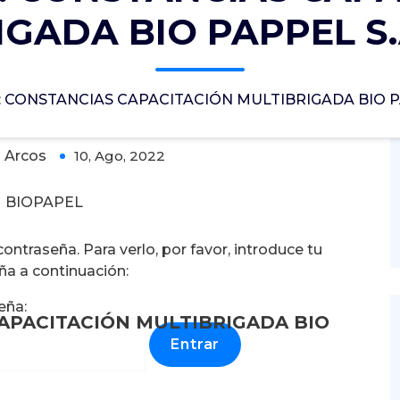
GADA BIO PAPPEL S.A
CAPACITACIÓN MULTIBRIGADA BIO
o: CONSTANCIAS CAPACITACIÓN MULTIBRIGADA BIO PAP
 Arcos
10, Ago, 2022
0
BIOPAPEL
ntraseña. Para verlo, por favor, introduce tu
ña a continuación:
eña:
CAPACITACIÓN MULTIBRIGADA BIO