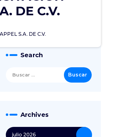
. DE C.V.
PEL S.A. DE C.V.
Search
Archives
julio 2026