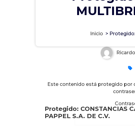
MULTIBRI
Protegido: CONSTANCIAS 
PAPPEL S.A. DE C.V.
Inicio
>
Protegid
Ricardo
Este contenido está protegido por co
contrase
Contras
Protegido: CONSTANCIAS 
PAPPEL S.A. DE C.V.