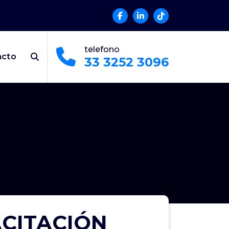
telefono
acto
33 3252 3096
ACITACIÓN