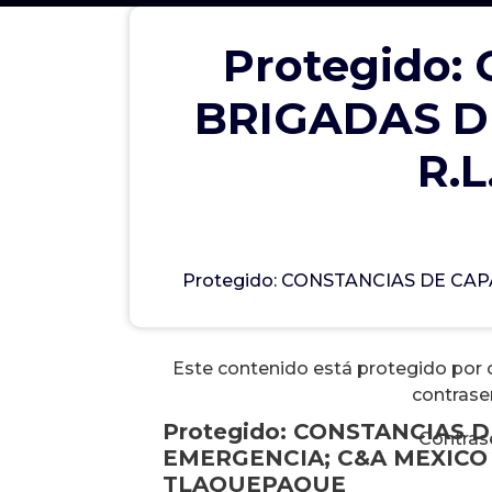
Protegido
BRIGADAS D
Protegido: CONSTANCIAS 
EMERGENCIA; C&A MEXICO 
R.
Marlo Abraham 
Protegido: CONSTANCIAS DE CA
C&A 
Este contenido está protegido por co
contrase
Protegido: CONSTANCIAS 
Contras
EMERGENCIA; C&A MEXICO S
TLAQUEPAQUE