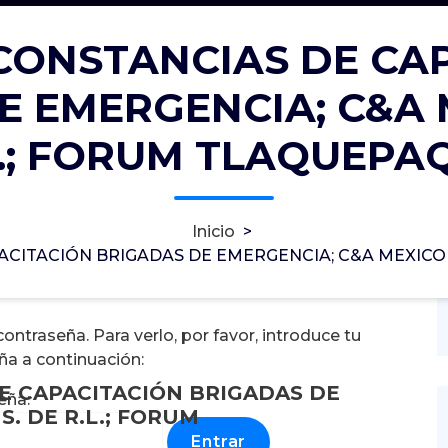
: CONSTANCIAS DE CA
E EMERGENCIA; C&A M
DE CAPACITACIÓN BRIGADAS DE
S. DE R.L.; FORUM TLAQUEPAQUE
L.; FORUM TLAQUEPA
Sánchez Huerta
30, Ene, 2023
Inicio
>
0
PACITACIÓN BRIGADAS DE EMERGENCIA; C&A MEXICO 
MÉXICO S. DE R.L.
ntraseña. Para verlo, por favor, introduce tu
ña a continuación:
DE CAPACITACIÓN BRIGADAS DE
eña:
. DE R.L.; FORUM