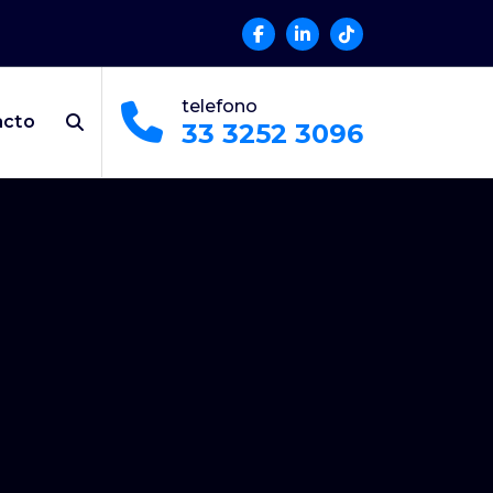
telefono
acto
33 3252 3096