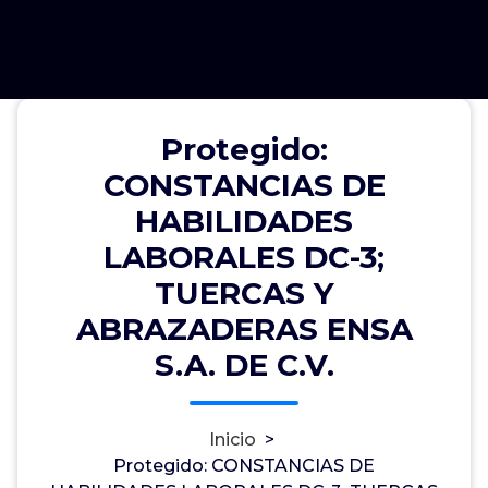
Protegido: CONSTANCIAS DE
Protegido:
HABILIDADES LABORALES DC-3;
CONSTANCIAS DE
TUERCAS Y ABRAZADERAS ENSA
HABILIDADES
S.A. DE C.V.
LABORALES DC-3;
TUERCAS Y
ABRAZADERAS ENSA
Marlo Abraham Sánchez Huerta
0
S.A. DE C.V.
5, May, 2023
TUERCAS Y ABRAZADERAS ENSA S.A. DE C.V.
Inicio
>
Protegido: CONSTANCIAS DE
Este contenido está protegido por contraseña.