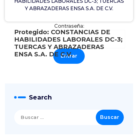
HABILIDADES LABORALES DC-3; TUERCAS
Para verlo, por favor, introduce tu contraseña a
Y ABRAZADERAS ENSA S.A. DE C.V.
continuación:
Contraseña:
Protegido: CONSTANCIAS DE
HABILIDADES LABORALES DC-3;
TUERCAS Y ABRAZADERAS
ENSA S.A. DE C.V.
Search