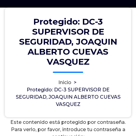
Protegido: DC-3
Protegido: DC-3 SUPERVISOR DE
SUPERVISOR DE
SEGURIDAD, JOAQUIN ALBERTO
SEGURIDAD, JOAQUIN
CUEVAS VASQUEZ
ALBERTO CUEVAS
VASQUEZ
Marlo Abraham Sánchez Huerta
0
Inicio
>
10, Jul, 2023
Protegido: DC-3 SUPERVISOR DE
SEGURIDAD, JOAQUIN ALBERTO CUEVAS
SISTEMAS DE SEGURIDAD E HIGIENE DEL
VASQUEZ
PACIFICO S.A. DE C.V.
Este contenido está protegido por contraseña.
Para verlo, por favor, introduce tu contraseña a