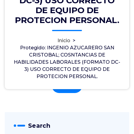
DC-3) USO CORRECTO
29, Ago, 2025
DE EQUIPO DE
INGENIO AZUCARERO SAN CRISTOBAL
PROTECION PERSONAL.
Este contenido está protegido por contraseña.
Para verlo, por favor, introduce tu contraseña a
Inicio
>
continuación:
Protegido: INGENIO
Protegido: INGENIO AZUCARERO SAN
AZUCARERO SAN CRISTOBAL;
CRISTOBAL; COSNTANCIAS DE
Contraseña:
COSNTANCIAS DE HABILIDADES
HABILIDADES LABORALES (FORMATO DC-
LABORALES (FORMATO DC-3)
3) USO CORRECTO DE EQUIPO DE
USO CORRECTO DE EQUIPO DE
PROTECION PERSONAL.
PROTECION PERSONAL.
Search