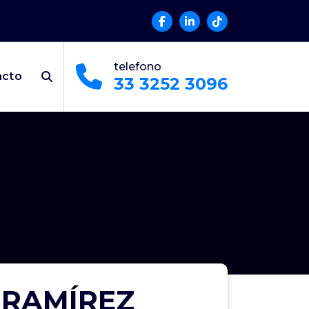
telefono
acto
33 3252 3096
N RAMÍREZ