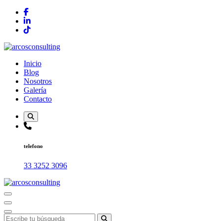
Saltar
al
contenido
Consultoría
Inicio
Blog
Nosotros
Galería
Contacto
telefono
33 3252 3096
Consultoría