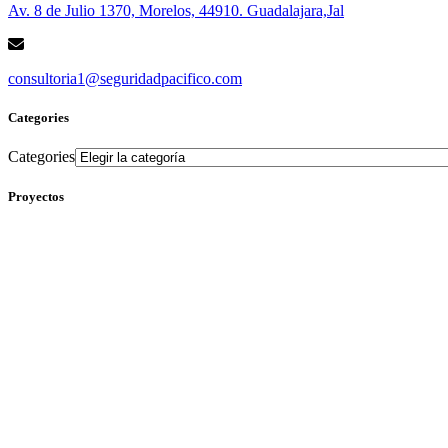
Av. 8 de Julio 1370, Morelos, 44910. Guadalajara,Jal
consultoria1@seguridadpacifico.com
Categories
Categories
Proyectos